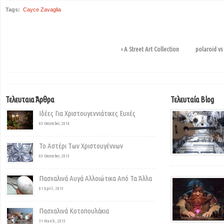
Tags:
Cayce Zavaglia
‹ A Street Art Collection
polaroid vs 
Τελευταια Άρθρα
Τελευταία Blog
Ιδέες Για Χριστουγεννιάτικες Ευχές
03 December, 2014
Το Αστέρι Των Χριστουγέννων
03 December, 2013
Πασχαλινά Αυγά Αλλοιώτικα Από Τα Άλλα
01 April, 2013
Πασχαλινά Κοτοπουλάκια
31 March, 2013