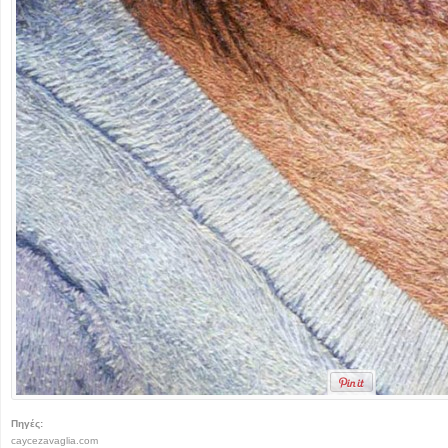
Πηγές:
caycezavaglia.com