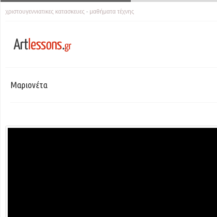
χριστουγεννιατικες κατασκευες
μαθήματα τέχνης
-
Μαριονέτα