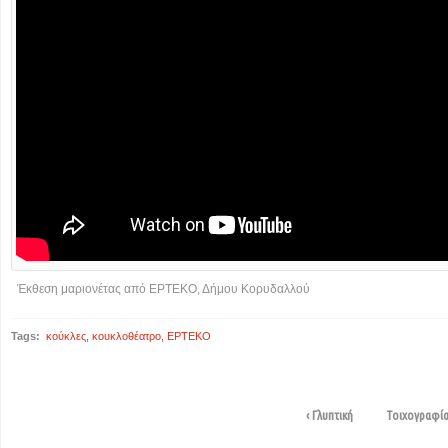
Έκθεση μαριονέτας από ΕΡΤΕΚΟ, Δήμου Κορυδαλλού
Tags:
κούκλες
,
κουκλοθέατρο
,
ΕΡΤΕΚΟ
‹ Γλυπτική
Τοιχογραφία