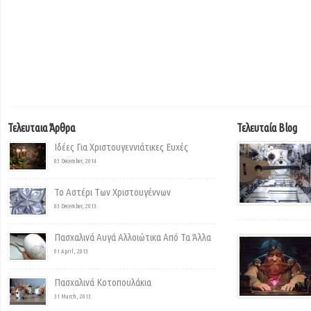
Τελευταια Άρθρα
Τελευταία Blog
Ιδέες Για Χριστουγεννιάτικες Ευχές
03 December, 2014
Το Αστέρι Των Χριστουγέννων
03 December, 2013
Πασχαλινά Αυγά Αλλοιώτικα Από Τα Άλλα
01 April, 2013
Πασχαλινά Κοτοπουλάκια
31 March, 2013