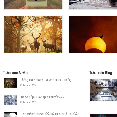
Τελευταια Άρθρα
Τελευταία Blog
Ιδέες Για Χριστουγεννιάτικες Ευχές
03 December, 2014
Το Αστέρι Των Χριστουγέννων
03 December, 2013
Πασχαλινά Αυγά Αλλοιώτικα Από Τα Άλλα