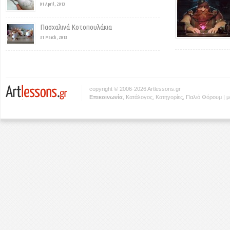
01 April, 2013
Πασχαλινά Κοτοπουλάκια
31 March, 2013
copyright © 2006-2026 Artlessons.gr
Eπικοινωνία
,
Κατάλογος
,
Κατηγορίες
,
Παλιό Φόρουμ
|
μ