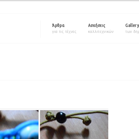
Άρθρα
Ασκήσεις
Galler
για τις τέχνες
καλλιτεχνικών
των δη