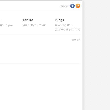
Follow us:
y
Forums
Blogs
μιουργών
για "μπλα μπλα"
ο δικός σου
χώρος έκφρασης
αρχική