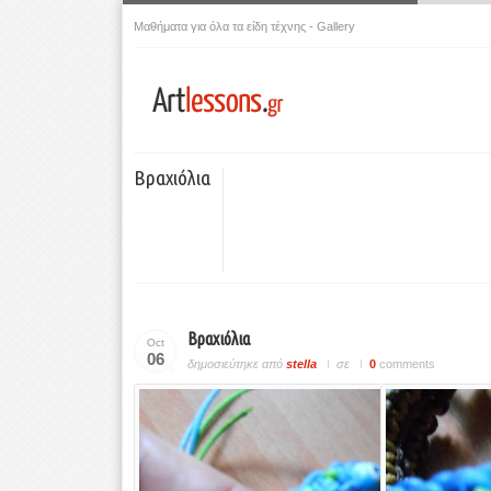
Μαθήματα για όλα τα είδη τέχνης - Gallery
Βραχιόλια
Βραχιόλια
Oct
06
δημοσιεύτηκε από
stella
σε
0
comments