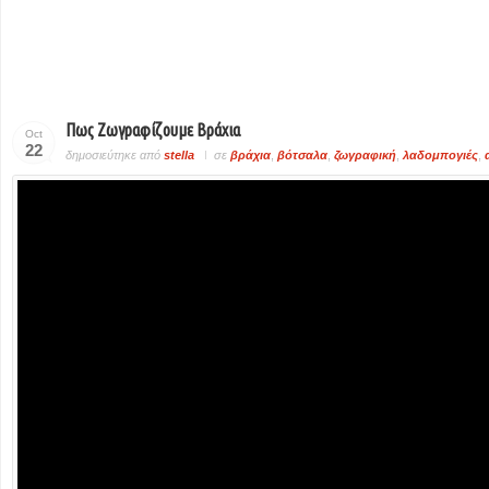
Πως Ζωγραφίζουμε Βράχια
Oct
22
δημοσιεύτηκε από
stella
σε
βράχια
,
βότσαλα
,
ζωγραφική
,
λαδομπογιές
,