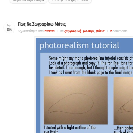
διαβάσετε περισσοτερα
Ιστολόγιο του χρήστη stella
Πως Να Ζωγραφίσω Μάτια;
Apr
05
δημοσιεύτηκε από
furvus
σε
ζωγραφική
,
μολυβι
,
μάτια
0
comments