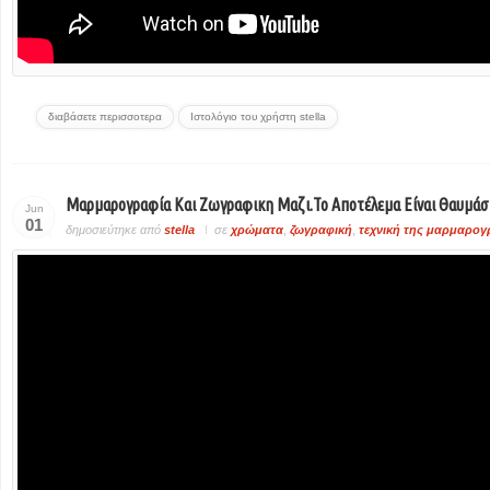
διαβάσετε περισσοτερα
Ιστολόγιο του χρήστη stella
Μαρμαρογραφία Και Ζωγραφικη Μαζι.Το Αποτέλεμα Είναι Θαυμάσ
Jun
01
δημοσιεύτηκε από
stella
σε
χρώματα
,
ζωγραφική
,
τεχνική της μαρμαρογ