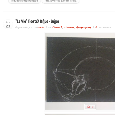
διαβάσετε περισσοτερα
Ιστολόγιο του χρήστη stella
"La Vie" Παστέλ Βήμα - Βήμα
Apr
23
δημοσιεύτηκε από
evie
σε
Παστέλ
,
πίνακας
,
ζωγραφική
0
comments