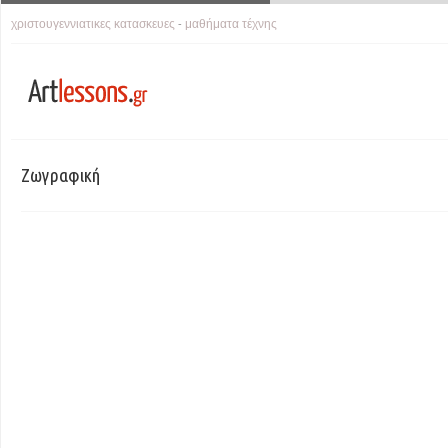
χριστουγεννιατικες κατασκευες
μαθήματα τέχνης
-
Ζωγραφική