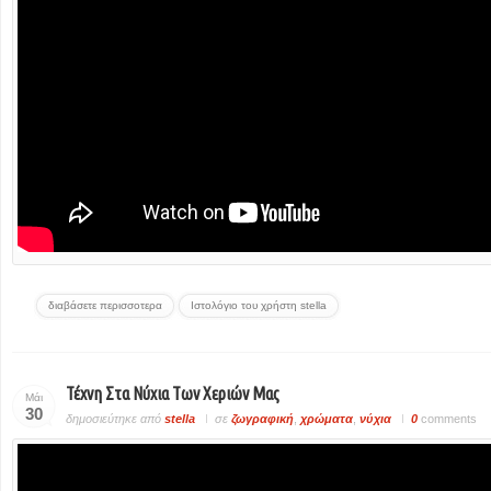
διαβάσετε περισσοτερα
Ιστολόγιο του χρήστη stella
Τέχνη Στα Νύχια Των Χεριών Μας
Μάι
30
δημοσιεύτηκε από
stella
σε
ζωγραφική
,
χρώματα
,
νύχια
0
comments