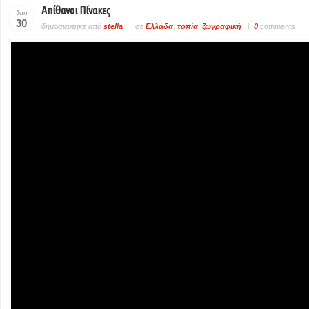
Απίθανοι Πίνακες
Jun
30
δημοσιεύτηκε από
stella
σε
Ελλάδα
,
τοπία
,
ζωγραφική
0
comments