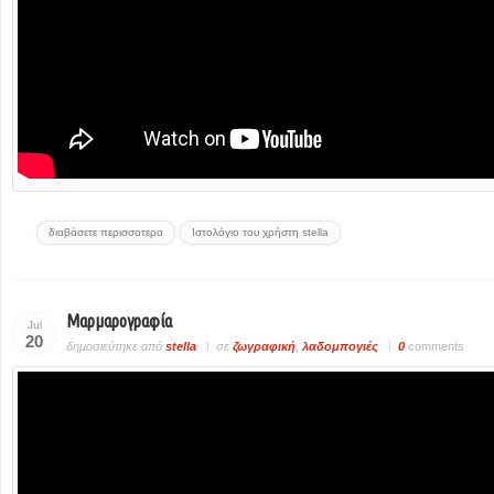
διαβάσετε περισσοτερα
Ιστολόγιο του χρήστη stella
Μαρμαρογραφία
Jul
20
δημοσιεύτηκε από
stella
σε
ζωγραφική
,
λαδομπογιές
0
comments