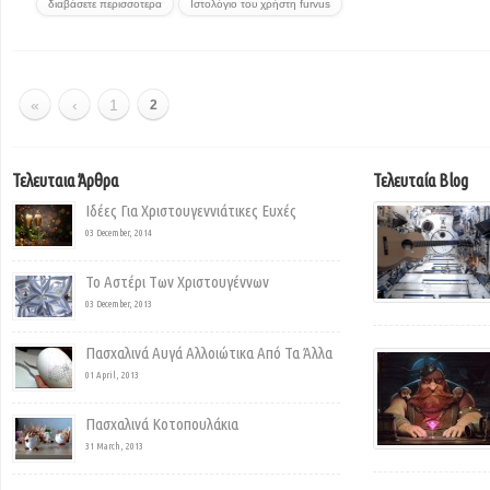
διαβάσετε περισσοτερα
Ιστολόγιο του χρήστη furvus
«
‹
1
2
Τελευταια Άρθρα
Τελευταία Blog
Ιδέες Για Χριστουγεννιάτικες Ευχές
03 December, 2014
Το Αστέρι Των Χριστουγέννων
03 December, 2013
Πασχαλινά Αυγά Αλλοιώτικα Από Τα Άλλα
01 April, 2013
Πασχαλινά Κοτοπουλάκια
31 March, 2013