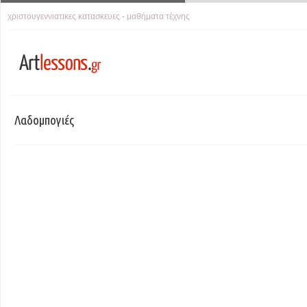
χριστουγεννιατικες κατασκευες
μαθήματα τέχνης
-
Λαδομπογιές