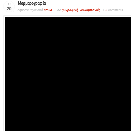
Μαρμαρογραφία
Jul
20
δημοσιεύτηκε από
stella
σε
ζωγραφική
,
λαδομπογιές
0
comments