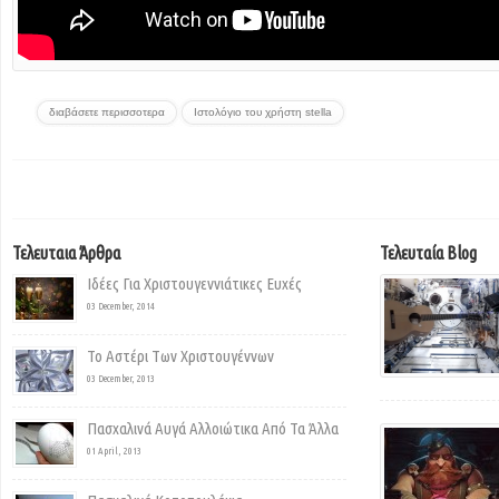
διαβάσετε περισσοτερα
Ιστολόγιο του χρήστη stella
Τελευταια Άρθρα
Τελευταία Blog
Ιδέες Για Χριστουγεννιάτικες Ευχές
03 December, 2014
Το Αστέρι Των Χριστουγέννων
03 December, 2013
Πασχαλινά Αυγά Αλλοιώτικα Από Τα Άλλα
01 April, 2013