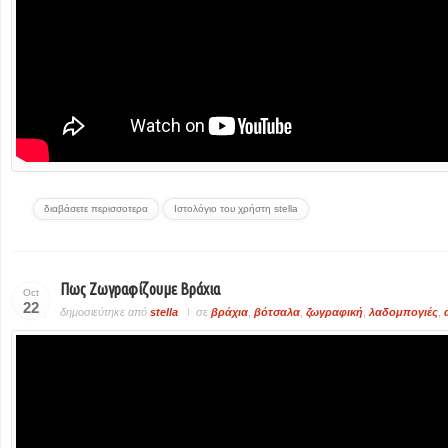
διαβάσετε περισσοτερα
Ιστολόγιο του χρήστη stella
Πως Ζωγραφίζουμε Βράχια
Oct
22
δημοσιεύτηκε από
stella
σε
βράχια
,
βότσαλα
,
ζωγραφική
,
λαδομπογιές
,