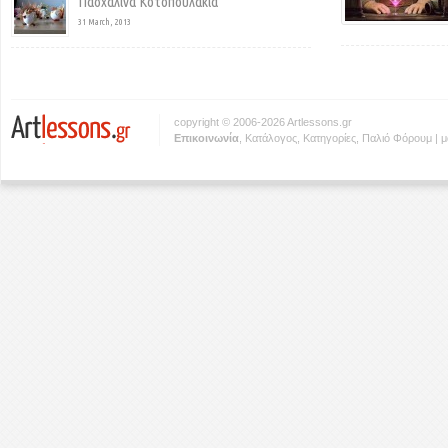
Πασχαλινά Κοτοπουλάκια
31 March, 2013
copyright © 2006-2026 Artlessons.gr
Eπικοινωνία
,
Κατάλογος
,
Κατηγορίες
,
Παλιό Φόρουμ
|
μ