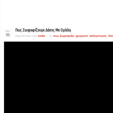
Πως Ζωγραφίζουμε Δάσος Με Ομίχλη
Dec
31
δημοσιεύτηκε από
stella
σε
πως ζωγραφίζω
,
χρώματα
,
λαδομπογιές
,
δά