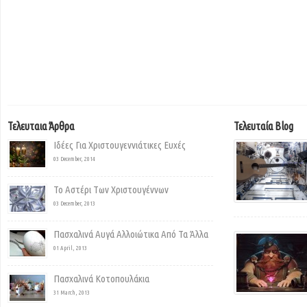
Τελευταια Άρθρα
Τελευταία Blog
Ιδέες Για Χριστουγεννιάτικες Ευχές
03 December, 2014
Το Αστέρι Των Χριστουγέννων
03 December, 2013
Πασχαλινά Αυγά Αλλοιώτικα Από Τα Άλλα
01 April, 2013
Πασχαλινά Κοτοπουλάκια
31 March, 2013