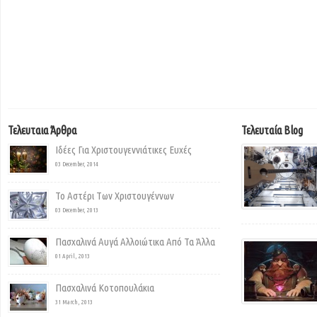
Τελευταια Άρθρα
Τελευταία Blog
Ιδέες Για Χριστουγεννιάτικες Ευχές
03 December, 2014
Το Αστέρι Των Χριστουγέννων
03 December, 2013
Πασχαλινά Αυγά Αλλοιώτικα Από Τα Άλλα
01 April, 2013
Πασχαλινά Κοτοπουλάκια
31 March, 2013