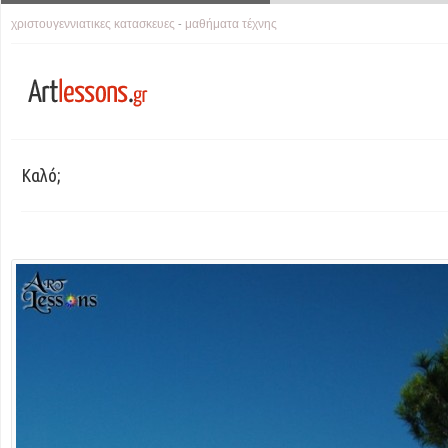
χριστουγεννιατικες κατασκευες
μαθήματα τέχνης
-
Καλό;