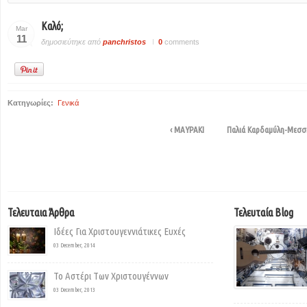
Καλό;
Mar
11
δημοσιεύτηκε από
panchristos
0
comments
Κατηγωρίες:
Γενικά
‹ ΜΑΥΡΑΚΙ
Παλιά Καρδαμύλη-Μεσση
Τελευταια Άρθρα
Τελευταία Blog
Ιδέες Για Χριστουγεννιάτικες Ευχές
03 December, 2014
Το Αστέρι Των Χριστουγέννων
03 December, 2013