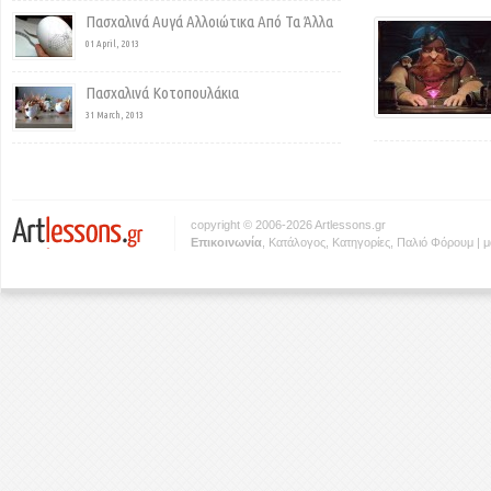
Πασχαλινά Αυγά Αλλοιώτικα Από Τα Άλλα
01 April, 2013
Πασχαλινά Κοτοπουλάκια
31 March, 2013
copyright © 2006-2026 Artlessons.gr
Eπικοινωνία
,
Κατάλογος
,
Κατηγορίες
,
Παλιό Φόρουμ
|
μ