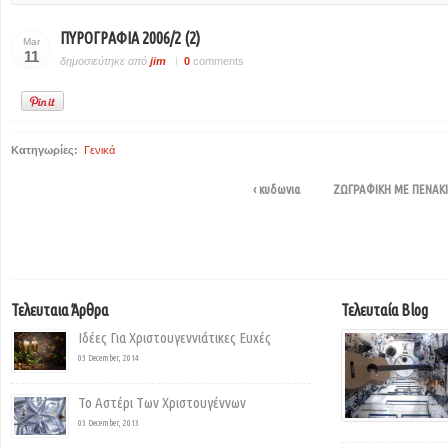
ΠΥΡΟΓΡΑΦΙΑ 2006/2 (2)
Mar
11
δημοσιεύτηκε από
jim
0
comments
Κατηγωρίες:
Γενικά
‹ κυδωνια
ΖΩΓΡΑΦΙΚΗ ΜΕ ΠΕΝΑΚΙ 2
Τελευταια Άρθρα
Τελευταία Blog
Ιδέες Για Χριστουγεννιάτικες Ευχές
03 December, 2014
Το Αστέρι Των Χριστουγέννων
03 December, 2013