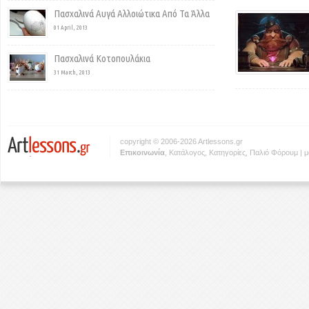
Πασχαλινά Αυγά Αλλοιώτικα Από Τα Άλλα
01 April, 2013
Πασχαλινά Κοτοπουλάκια
31 March, 2013
copyright © 2006-2026 Artlessons.gr
Eπικοινωνία
,
Κατάλογος
,
Κατηγορίες
,
Παλιό Φόρουμ
|
μ