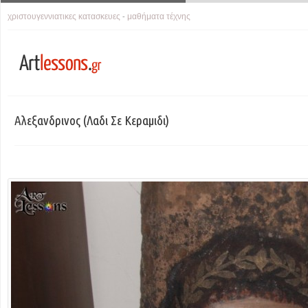
χριστουγεννιατικες κατασκευες
μαθήματα τέχνης
-
Αλεξανδρινος (λαδι Σε Κεραμιδι)