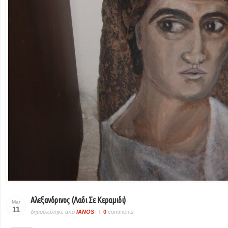
Αλεξανδρινος (λαδι Σε Κεραμιδι)
Mar
11
δημοσιεύτηκε από
IANOS
0
comments