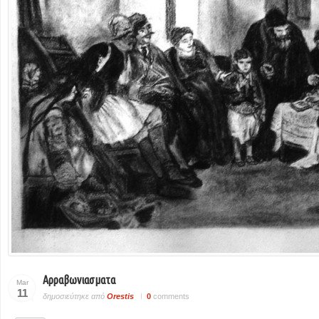
Αρραβωνιασματα
Mar
11
δημοσιεύτηκε από
Orestis
0
comments