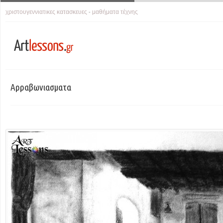
χριστουγεννιατικες κατασκευες
μαθήματα τέχνης
-
Αρραβωνιασματα