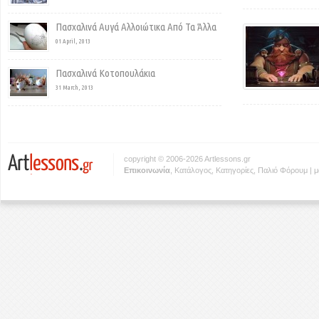
Πασχαλινά Αυγά Αλλοιώτικα Από Τα Άλλα
01 April, 2013
Πασχαλινά Κοτοπουλάκια
31 March, 2013
copyright © 2006-2026 Artlessons.gr
Eπικοινωνία
,
Κατάλογος
,
Κατηγορίες
,
Παλιό Φόρουμ
|
μ