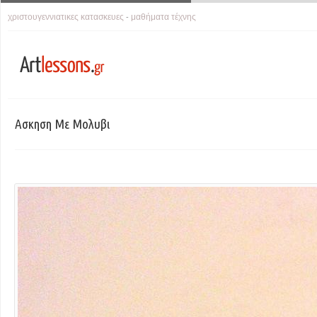
χριστουγεννιατικες κατασκευες
μαθήματα τέχνης
-
Ασκηση Με Μολυβι