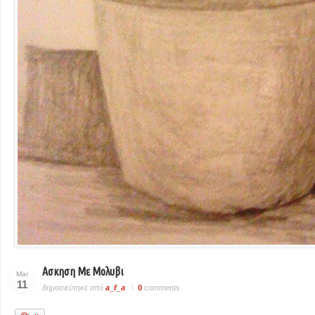
Ασκηση Με Μολυβι
Mar
11
δημοσιεύτηκε από
a_f_a
0
comments