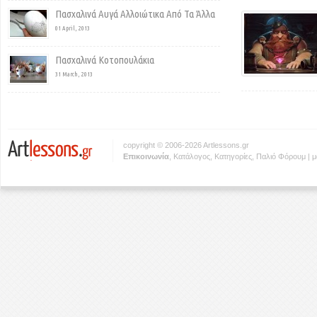
Πασχαλινά Αυγά Αλλοιώτικα Από Τα Άλλα
01 April, 2013
Πασχαλινά Κοτοπουλάκια
31 March, 2013
copyright © 2006-2026 Artlessons.gr
Eπικοινωνία
,
Κατάλογος
,
Κατηγορίες
,
Παλιό Φόρουμ
|
μ