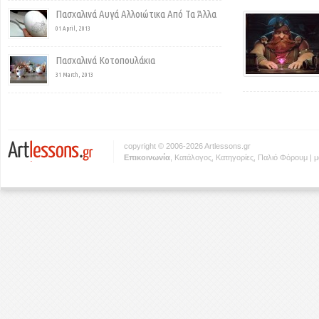
Πασχαλινά Αυγά Αλλοιώτικα Από Τα Άλλα
01 April, 2013
Πασχαλινά Κοτοπουλάκια
31 March, 2013
copyright © 2006-2026 Artlessons.gr
Eπικοινωνία
,
Κατάλογος
,
Κατηγορίες
,
Παλιό Φόρουμ
|
μ