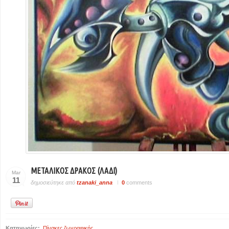
ΜΕΤΑΛΙΚΟΣ ΔΡΑΚΟΣ (ΛΑΔΙ)
Mar
11
δημοσιεύτηκε από
tzanaki_anna
0
comments
Κατηγωρίες:
Πίνακες ζωγραφικής