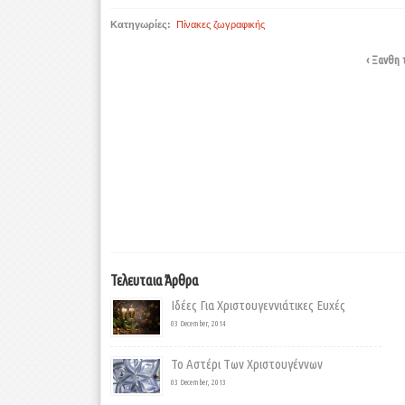
Κατηγωρίες:
Πίνακες ζωγραφικής
‹ Ξανθη 
Τελευταια Άρθρα
Ιδέες Για Χριστουγεννιάτικες Ευχές
03 December, 2014
Το Αστέρι Των Χριστουγέννων
03 December, 2013