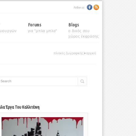
Follow us:
y
Forums
Blogs
μιουργών
για "μπλα μπλα"
ο δικός σου
χώρος έκφρασης
πίνακες ζωγραφικής
»
αρχική
Search
λλα Έργα Του Καλλιτέχνη