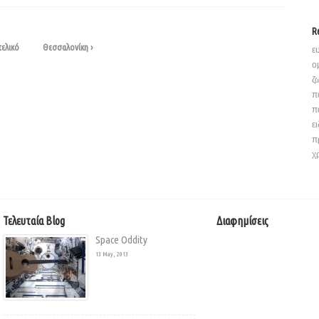
R
τελικό
Θεσσαλονίκη ›
ε
ο
ζ
π
π
ε
π
χ
Τελευταία Blog
Διαφημίσεις
Space Oddity
13 May, 2013