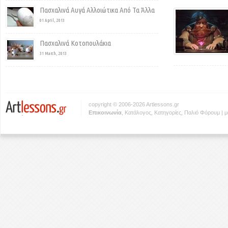
Πασχαλινά Αυγά Αλλοιώτικα Από Τα Άλλα
01 April, 2013
Πασχαλινά Κοτοπουλάκια
31 March, 2013
copyright © 2006-2026 Artlessons.gr
Eπικοινωνία
,
Κατάλογος
,
Κατηγορίες
,
Παλιό Φόρουμ
|
μ