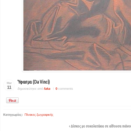
Ύφασμα (da Vinci)
Mar
11
δημοσιεύτηκε από
faka
0
comments
Κατηγωρίες:
Πίνακες ζωγραφικής
‹ Δίσκος με σοκολατάκια σε αίθουσα πιάνο