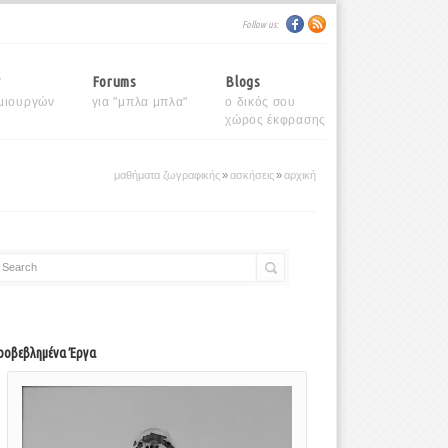
Follow us:
y
Forums
Blogs
μιουργών
για "μπλα μπλα"
ο δικός σου
χώρος έκφρασης
μαθήματα ζωγραφικής
»
ασκήσεις
»
αρχική
Search
ροβεβλημένα Έργα