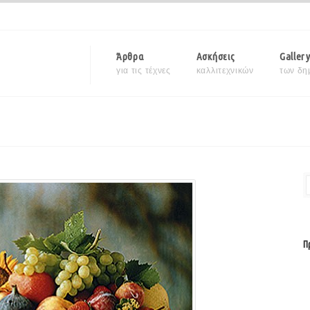
Άρθρα
Ασκήσεις
Galler
για τις τέχνες
καλλιτεχνικών
των δη
Π