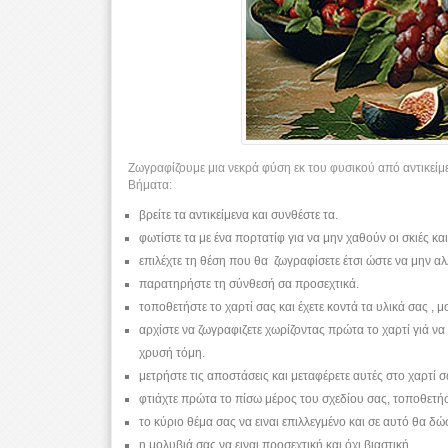
Ζωγραφίζουμε μια νεκρά φύση εκ του φυσικού από αντικείμεν
Bήματα:
βρείτε τα αντικείμενα και συνθέστε τα.
φωτίστε τα με ένα πορτατίφ για να μην χαθούν οι σκιές κα
επιλέχτε τη θέση που θα ζωγραφίσετε έτσι ώστε να μην αλλ
παρατηρήστε τη σύνθεσή σα προσεχτικά.
τοποθετήστε το χαρτί σας και έχετε κοντά τα υλικά σας , μ
αρχίστε να ζωγραφιζετε χωρίζοντας πρώτα το χαρτί γιά να 
χρυσή τόμη.
μετρήστε τις αποστάσεις και μεταφέρετε αυτές στο χαρτί σ
φτιάχτε πρώτα το πίσω μέρος του σχεδίου σας, τοποθετήστ
το κύριο θέμα σας να ειναι επιλλεγμένο και σε αυτό θα δώ
η μολυβιά σας να ειναι προσεχτική και όχι βιαστική.