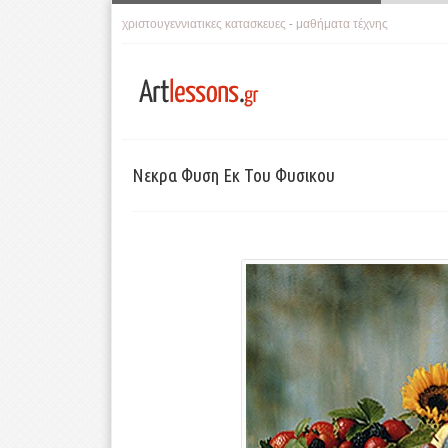
χριστουγεννιατικες κατασκευες
μαθήματα τέχνης
-
Νεκρα Φυση Εκ Του Φυσικου