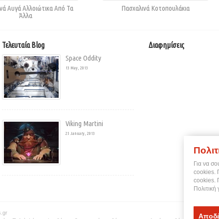
νά Αυγά Αλλοιώτικα Από Τα
Πασχαλινά Κοτοπουλάκια
Άλλα
Τελευταία Blog
Διαφημίσεις
Space Oddity
13 May, 2013
Viking Martini
25 January, 2013
Πολιτ
Για να σο
cookies.
cookies.
Πολιτική 
.gr
Αποδέ