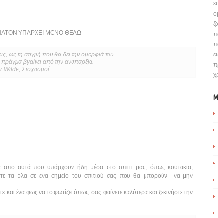
ε
ο
ζ
ΥΝΑΤΟΝ ΥΠΑΡΧΕΙ ΜΟΝΟ ΘΕΛΩ
π
π
ς, ως τη στιγμή που θα δει την ομορφιά του.
ε
το πράγμα βγαίνει από την ανυπαρξία.
π
r Wilde, Στοχασμοί.
χ
M
απο αυτά που υπάρχουν ήδη μέσα στο σπίιτι μας, όπως κουτάκια,
 βάλτε τα όλα σε ενα σημείο του σπιτιού σας που θα μπορούν να μην
τε και ένα φως να το φωτίζει όπως σας φαίνετε καλύτερα και ξεκινήστε την