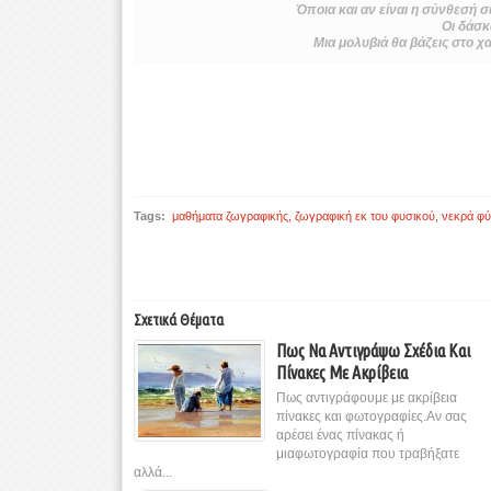
Όποια και αν είναι η σύνθεσή σ
Οι δάσκ
Μια μολυβιά θα βάζεις στο χαρ
Tags:
μαθήματα ζωγραφικής
,
ζωγραφική εκ του φυσικού
,
νεκρά φ
Σχετικά Θέματα
Πως Να Αντιγράψω Σχέδια Και
Πίνακες Με Ακρίβεια
Πως αντιγράφουμε με ακρίβεια
πίνακες και φωτογραφίες.Αν σας
αρέσει ένας πίνακας ή
μιαφωτογραφία που τραβήξατε
αλλά...