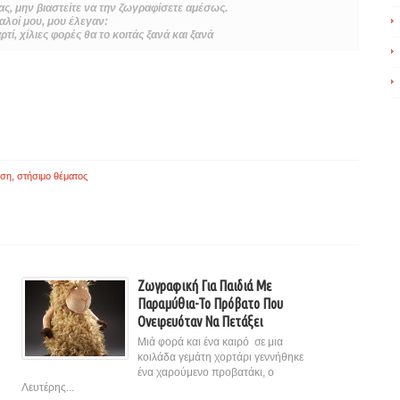
ας, μην βιαστείτε να την ζωγραφίσετε αμέσως.
αλοί μου, μου έλεγαν:
τί, χίλιες φορές θα το κοιτάς ξανά και ξανά
ύση
,
στήσιμο θέματος
Ζωγραφική Για Παιδιά Με
Παραμύθια-Το Πρόβατο Που
Ονειρευόταν Να Πετάξει
Μιά φορά και ένα καιρό σε μια
κοιλάδα γεμάτη χορτάρι γεννήθηκε
ένα χαρούμενο προβατάκι, ο
Λευτέρης...