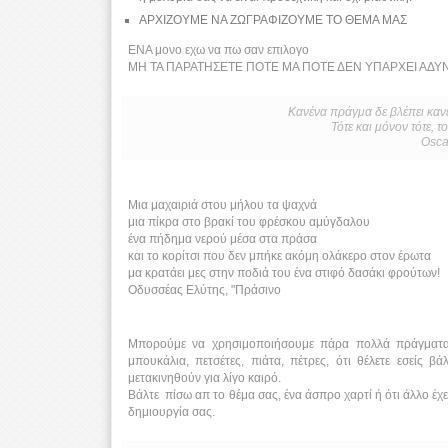
ΑΡΧΙΖΟΥΜΕ ΝΑ ΖΩΓΡΑΦΙΖΟΥΜΕ ΤΟ ΘΕΜΑ ΜΑΣ
ΕΝΑ μονο εχω να πω σαν επιλογο
ΜΗ ΤΑ ΠΑΡΑΤΗΣΕΤΕ ΠΟΤΕ ΜΑ ΠΟΤΕ ΔΕΝ ΥΠΑΡΧΕΙ ΑΔ
Κανένα πράγμα δε βλέπει κανει
Τότε και μόνον τότε, 
Osca
Μια μαχαιριά στου μήλου τα ψαχνά
μια πίκρα στο βρακί του φρέσκου αμύγδαλου
ένα πήδημα νερού μέσα στα πράσα
και το κορίτσι που δεν μπήκε ακόμη ολάκερο στον έρωτα
μα κρατάει μες στην ποδιά του ένα στιφό δασάκι φρούτων!
Οδυσσέας Ελύτης, "Πράσινο
Μπορούμε να χρησιμοποιήσουμε πάρα πολλά πράγματα 
μπουκάλια, πετσέτες, πιάτα, πέτρες, ότι θέλετε εσείς
μετακινηθούν για λίγο καιρό.
Βάλτε πίσω απ το θέμα σας, ένα άσπρο χαρτί ή ότι άλλο έχε
δημιουργία σας.