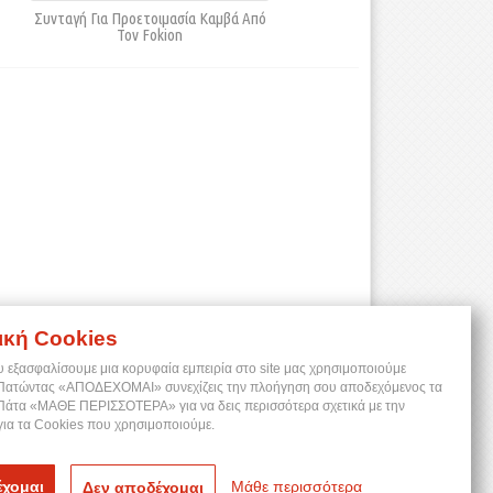
Συνταγή Για Προετοιμασία Καμβά Από
Τον Fokion
ική Cookies
υ εξασφαλίσουμε μια κορυφαία εμπειρία στο site μας χρησιμοποιούμε
 Πατώντας «ΑΠΟΔΕΧΟΜΑΙ» συνεχίζεις την πλοήγηση σου αποδεχόμενος τα
 Πάτα «ΜΑΘΕ ΠΕΡΙΣΣΟΤΕΡΑ» για να δεις περισσότερα σχετικά με την
για τα Cookies που χρησιμοποιούμε.
χομαι
Μάθε περισσότερα
Δεν αποδέχομαι
Follow us: