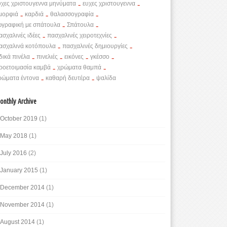
υχες χριστουγεννα μηνύματα
-
ευχες χριστουγεννα
-
μορφιά
-
καρδιά
-
θαλασσογραφία
-
ωγραφική με σπάτουλα
-
Σπάτουλα
-
ασχαλινές ιδέες
-
πασχαλινές χειροτεχνίες
-
ασχαλινά κοτόπουλα
-
πασχαλινές δημιουργίες
-
ιδικά πινέλα
-
πινελιές
-
εικόνες
-
γκέσσο
-
ροετοιμασία καμβά
-
χρώματα θαμπά
-
ρώματα έντονα
-
καθαρή δευτέρα
-
ψαλίδα
onthly Archive
October 2019
(1)
May 2018
(1)
July 2016
(2)
January 2015
(1)
December 2014
(1)
November 2014
(1)
August 2014
(1)