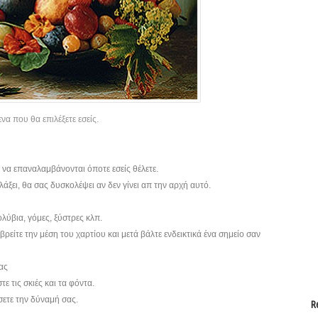
α που θα επιλέξετε εσείς.
ι να επαναλαμβάνονται όποτε εσείς θέλετε.
άξει, θα σας δυσκολέψει αν δεν γίνει απ την αρχή αυτό.
ολύβια, γόμες, ξύστρες κλπ.
βρείτε την μέση του χαρτίου και μετά βάλτε ενδεικτικά ένα σημείο σαν
ας
ε τις σκιές και τα φόντα.
σετε την δύναμή σας.
R