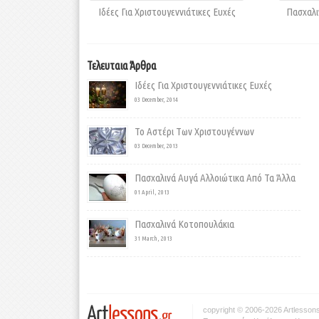
Ιδέες Για Χριστουγεννιάτικες Ευχές
Πασχαλι
Τελευταια Άρθρα
Ιδέες Για Χριστουγεννιάτικες Ευχές
03 December, 2014
Το Αστέρι Των Χριστουγέννων
03 December, 2013
Πασχαλινά Αυγά Αλλοιώτικα Από Τα Άλλα
01 April, 2013
Πασχαλινά Κοτοπουλάκια
31 March, 2013
copyright © 2006-2026 Artlessons