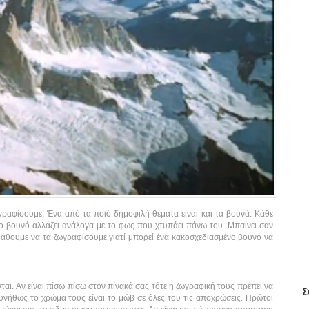
γραφίσουμε. Ένα από τα ποιό δημοφιλή θέματα είναι και τα βουνά. Κάθε
διο βουνό αλλάζει ανάλογα με το φως που χτυπάει πάνω του. Μπαίνει σαν
άθουμε να τα ζωγραφίσουμε γιατί μπορεί ένα κακοσχεδιασμένο βουνό να
αι. Αν είναι πίσω πίσω στον πίνακά σας τότε η ζωγραφική τους πρέπει να
Σ
συνήθως το χρώμα τους είναι το μώβ σε όλες του τις αποχρώσεις. Πρώτοι