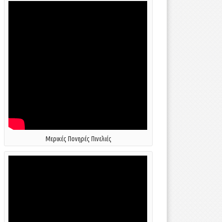
Μερικές Πονηρές Πινελιές