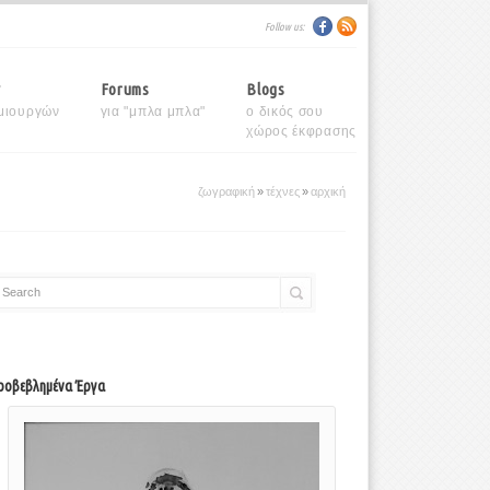
Follow us:
y
Forums
Blogs
μιουργών
για "μπλα μπλα"
ο δικός σου
χώρος έκφρασης
ζωγραφική
»
τέχνες
»
αρχική
Search
ροβεβλημένα Έργα