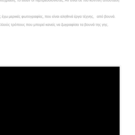
όχρωση, το είδαν οι ινμπρεσσιονιστές. Αν είναι σε πιό κοντινή απόσταση
ς έχω μερικές φωτογραφίες, που είναι αληθινά έργα τέχνης, από βουνά.
πολλούς τρόπους που μπορεί κανείς να ζωγραφίσει τα βουνά της γης.