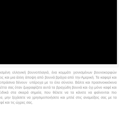
νισμένη ελληνική βουνοπλαγιά, ένα κομμάτι χιονισμένων βουνοκορφών
ις και μια άλλη άποψη από βουνά βράχια από την Αμερική. Τα καφερί και
οπράσινα δένουν υπέροχα με το όλο σύνολο. Βάλτε και πρασινοκκόκινα
έττα σας όταν ζωγραφίζετε αυτά τα βραχώδη βουνά και όχι μόνο καφέ και
Ειδικά στα σκιερά σημεία, που θέλετε να τα κάνετε να φαίνονται πιο
, μην ξεχάσετε να χρησιμοποιήσετε και μπλέ στις αναμείξεις σας με τα
φέ και τις ώχρες σας.