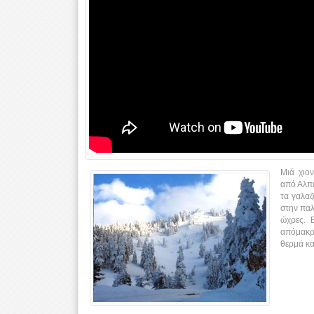
Μιά χιο
από Αλπε
τα γαλαζ
στην παλ
ώχρες. 
απόμακρα
θερμά κα