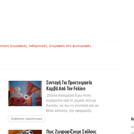
σκηση ζωγραφικής
,
λαδομπογιές
,
ζωγραφική από φωτογραφίες
Συνταγή Για Προετοιμασία
Καμβά Από Τον Fokion
Στέλλα καλημέρα.Έχω πολύ
ευχάριστα νέα! Η χημεία πέτυχε.
Λοιπόν, να πω τη συνταγή και αν
θέλει κάποιος την εφαρμόζει...
R
διαβάσετε περισσοτερα
ε
Πως Ζωγραφίζουμε Σκύλους
ο