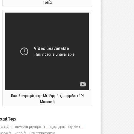
Τοπία
Πως Ζωγραφίζουμε Με Ψηφίδες. Ψηφιδωτό Ή
Μωσαικό
ecent Tags
υχες χριστουγεννα μηνύματα
-
ευχες χριστουγεννα
-
μορφιά
-
καρδιά
-
θαλασσογραφία
-