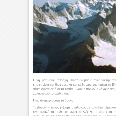
Η γη μας είναι υπέροχη. Πάντα θα μας εμπνέει να την ζω
εποχή είναι και διαφορετικά και κάθε ώρα της ημέρα το ί
πίσω φόντο σε όλα τα τοπία. Έχουμε πολλούς λόγους να μ
χαλάσει όλο το σχέδιο σας.
Πως ζωγραφίσουμε τα βουνά
Τα βουνά τα ζωγραφίζουμε αναλόγως σε ποιά θέση βρίσκοντ
είναι απαλή και ουδέτερη χωρίς πολλές λεπτομέρειες και 