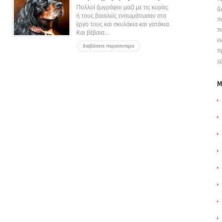
Πολλοί ζωγράφοι μαζί με τις κυρίες
ζ
ή τους βασιλείς ενσωμάτωσαν στο
π
έργο τους και σκυλάκια και γατάκια.
π
Και βέβαια...
ε
διαβάσετε περισσοτερα
π
χ
M