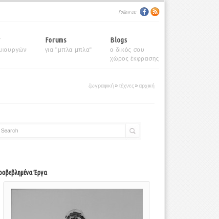
Follow us:
y
Forums
Blogs
μιουργών
για "μπλα μπλα"
ο δικός σου
χώρος έκφρασης
ζωγραφική
»
τέχνες
»
αρχική
Search
ροβεβλημένα Έργα