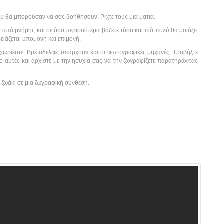
υ θα μπορούσαν να σας βοηθήσουν. Ρίχτε τους μια ματιά.
από μνήμης και σε όσο περισσότερα βάζετε τόσο και πιό πολύ θα μοιάζει
ειάζεται υπομονή και επιμονή.
ναχωριέστε. Βρε αδελφέ, υπάρχουν και οι φωτογραφικές μηχανές. Τραβήξτε
ό αυτές και αρχίστε με την ησυχία σας να την ζωγραφίζετε παρατηρώντας
 ζωάκι σε μια ζωγραφική σύνθεση.