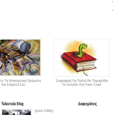
τε Τα Υποκειμενικά Χρώματα
Ζωγραφική Για Παιδιά Με Παραμύθια
Και Σχήματά Σας
Το Σκουλίκι Που Έγινε Σοφό
Τελευταία Blog
Διαφημίσεις
Space Oddity