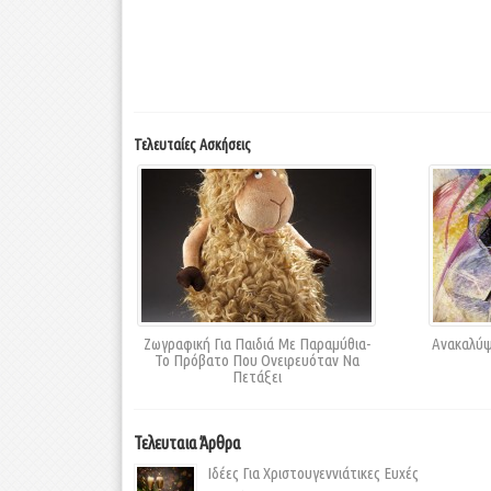
Τελευταίες Ασκήσεις
Ζωγραφική Για Παιδιά Με Παραμύθια-
Ανακαλύψ
Το Πρόβατο Που Ονειρευόταν Να
Πετάξει
Τελευταια Άρθρα
Ιδέες Για Χριστουγεννιάτικες Ευχές