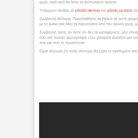
αρχή, σιγά σιγά θα δείτε να βελτιώνεστε αρκετά.
Υπάρχουν σελίδες με
ράτσες σκυλων
και
ράτσες με γατες
πο
Συμβουλή δεύτερη. Προσπαθήστε να βάλετε σε αυτά χρώμα 
με το ζωάκι σας.Μην τα παρατήσετε από την πρώτη μέρα, χρ
Συμβουλή τρίτη. αν δείτε ότι δεν τα καταφέρνετε, μην στε
όσο πιό πολλές φωτογραφίε ςτου μπορείτε.Διαλέξτε μια απ
που και που το πρωτότυπο.
Είμαι σίγουρη ότι πολύ σύντομα θα έχετε το αγαπημένο σας