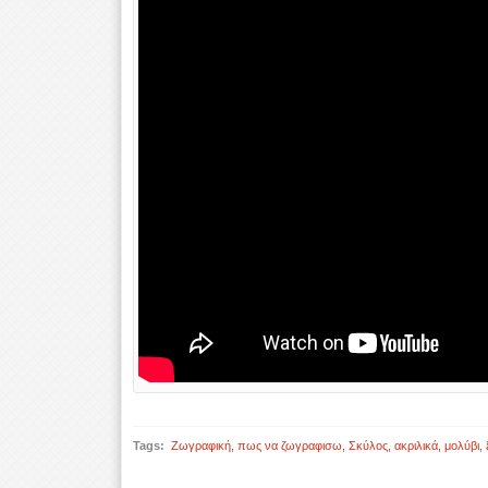
Tags:
Ζωγραφική
,
πως να ζωγραφισω
,
Σκύλος
,
ακριλικά
,
μολύβι
,