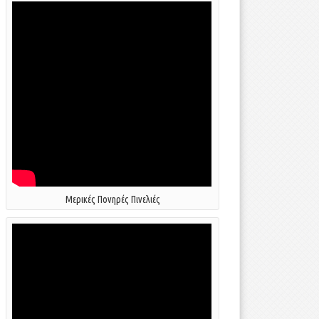
Μερικές Πονηρές Πινελιές