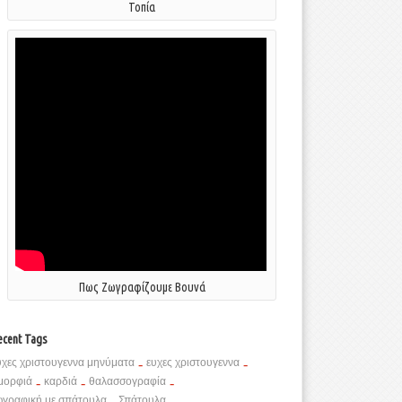
Τοπία
Πως Ζωγραφίζουμε Βουνά
ecent Tags
υχες χριστουγεννα μηνύματα
-
ευχες χριστουγεννα
-
μορφιά
-
καρδιά
-
θαλασσογραφία
-
ωγραφική με σπάτουλα
-
Σπάτουλα
-