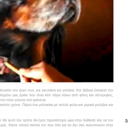
μάτωσαν στο έργο τους και σκυλάκια και γατάκια. Και βέβαια έκλεψαν την
πημένο μας ζωάκι που είναι κάτι πάρα πάνω από φίλος και σύντροφος;
άντα τόσο εύκολη όσο φαίνεται.
στείτε χρόνο. Πάρτε ένα μπλοκάκι με πολλά φύλα και μερικά μολύβια και
εί. Με αυτό τον τρόπο θα έχετε περισσότερη ώρα στην διάθεσή σας να τον
Σ
αμμές. Κάντε πολλά σκίτσα του που όσο και αν δεν σας ικανοποιούν στην