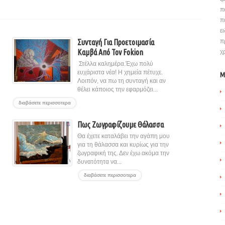
π
π
ε
Συνταγή Για Προετοιμασία
π
Καμβά Από Τον Fokion
χ
Στέλλα καλημέρα.Έχω πολύ
ευχάριστα νέα! Η χημεία πέτυχε.
M
Λοιπόν, να πω τη συνταγή και αν
θέλει κάποιος την εφαρμόζει...
διαβάσετε περισσοτερα
Πως Ζωγραφίζουμε Θάλασσα
Θα έχετε καταλάβει την αγάπη μου
για τη θάλασσα και κυρίως για την
ζωγραφική της. Δεν έχω ακόμα την
δυνατότητα να...
διαβάσετε περισσοτερα