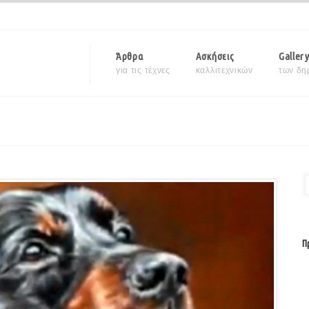
Άρθρα
Ασκήσεις
Galler
για τις τέχνες
καλλιτεχνικών
των δη
Π