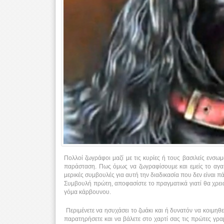
Πολλοί ζωγράφοι μαζί με τις κυρίες ή τους βασιλείς ενσω
παράσταση. Πως όμως να ζωγραφίσουμε και εμείς το αγα
μερικές συμβουλές για αυτή την διαδικασία που δεν είναι π
Συμβουλή πρώτη, αποφασίστε το πραγματικά γιατί θα χρεια
γόμα κάρβουνου.
Περιμένετε να ησυχάσει το ζωάκι και ή δυνατόν να κοιμηθ
παρατηρήσετε και να βάλετε στο χαρτί σας τις πρώτες γρ