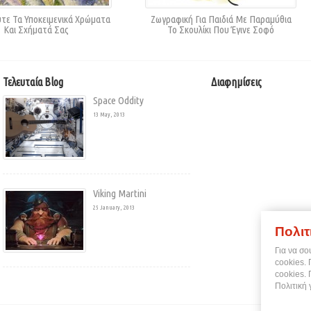
τε Τα Υποκειμενικά Χρώματα
Ζωγραφική Για Παιδιά Με Παραμύθια
Και Σχήματά Σας
Το Σκουλίκι Που Έγινε Σοφό
Τελευταία Blog
Διαφημίσεις
Space Oddity
13 May, 2013
Viking Martini
25 January, 2013
Πολιτ
Για να σο
cookies.
cookies.
Πολιτική 