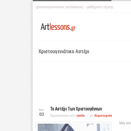
χριστουγεννιατικες κατασκευες
μαθήματα τέχνης
-
Χριστουγενιάτικο Αστέρι
Το Αστέρι Των Χριστουγέννων
Dec
03
δημοσιεύτηκε από
stella
σε
Χειροτεχνία
Μια απ