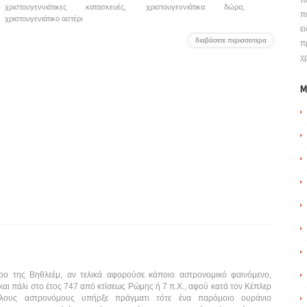
π
χριστουγεννιάτικες κατασκευές
,
χριστουγεννιάτικα δώρα
,
π
χριστουγενιάτικο αστέρι
ε
διαβάσετε περισσοτερα
π
χ
M
ρο της Βηθλεέμ, αν τελικά αφορούσε κάποιο αστρονομικό φαινόμενο,
και πάλι στο έτος 747 από κτίσεως Ρώμης ή 7 π.Χ., αφού κατά τον Κέπλερ
λλους αστρονόμους υπήρξε πράγματι τότε ένα παρόμοιο ουράνιο