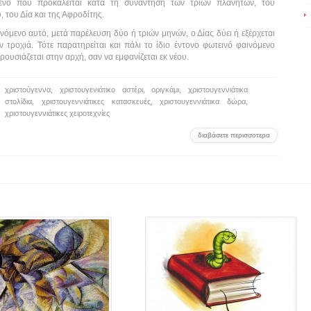
ενο που προκαλείται κατά τη συνάντηση των τριών πλανητών, του
 του Δία και της Αφροδίτης.
νόμενο αυτό, μετά παρέλευση δύο ή τριών μηνών, ο Δίας δύει ή εξέρχεται
ν τροχιά. Τότε παρατηρείται και πάλι το ίδιο έντονο φωτεινό φαινόμενο
ουσιάζεται στην αρχή, σαν να εμφανίζεται εκ νέου.
χριστούγεννα
,
χριστουγενιάτικο αστέρι
,
οριγκάμι
,
χριστουγεννιάτικα
στολίδια
,
χριστουγεννιάτικες κατασκευές
,
χριστουγεννιάτικα δώρα
,
χριστουγεννιάτικες χειροτεχνίες
διαβάσετε περισσοτερα