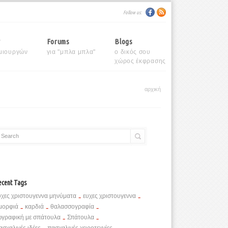
Follow us:
y
Forums
Blogs
μιουργών
για "μπλα μπλα"
ο δικός σου
χώρος έκφρασης
αρχική
Search
ecent Tags
υχες χριστουγεννα μηνύματα
-
ευχες χριστουγεννα
-
μορφιά
-
καρδιά
-
θαλασσογραφία
-
ωγραφική με σπάτουλα
-
Σπάτουλα
-