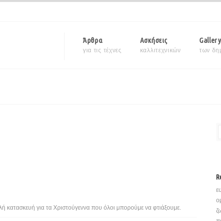
Άρθρα
Ασκήσεις
Galler
για τις τέχνες
καλλιτεχνικών
των δη
R
ε
ο
λή κατασκευή για τα Χριστούγεννα που όλοι μπορούμε να φτιάξουμε.
ζ