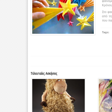
φαινόμ
Κρόνου,
Στο φαι
από τη
που παρ
Tags:
Τελευταίες Ασκήσεις