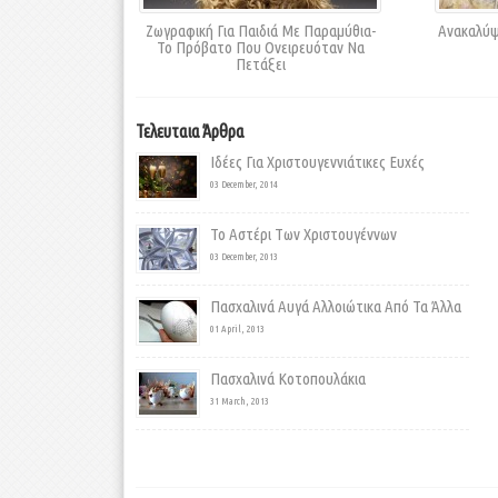
Ζωγραφική Για Παιδιά Με Παραμύθια-
Ανακαλύψ
Το Πρόβατο Που Ονειρευόταν Να
Πετάξει
Τελευταια Άρθρα
Ιδέες Για Χριστουγεννιάτικες Ευχές
03 December, 2014
Το Αστέρι Των Χριστουγέννων
03 December, 2013
Πασχαλινά Αυγά Αλλοιώτικα Από Τα Άλλα
01 April, 2013
Πασχαλινά Κοτοπουλάκια
31 March, 2013