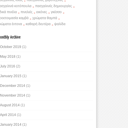
ασχαλινές ιδέες
-
πασχαλινές χειροτεχνίες
-
ασχαλινά κοτόπουλα
-
πασχαλινές δημιουργίες
-
ιδικά πινέλα
-
πινελιές
-
εικόνες
-
γκέσσο
-
ροετοιμασία καμβά
-
χρώματα θαμπά
-
ρώματα έντονα
-
καθαρή δευτέρα
-
ψαλίδα
onthly Archive
October 2019
(1)
May 2018
(1)
July 2016
(2)
January 2015
(1)
December 2014
(1)
November 2014
(1)
August 2014
(1)
April 2014
(1)
January 2014
(1)