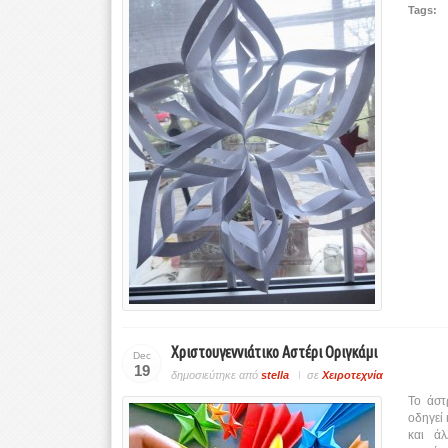
Tags:
Χριστουγεννιάτικο Αστέρι Οριγκάμι
Dec
19
δημοσιεύτηκε από
stella
σε
Χειροτεχνία
Το άστ
οδηγεί 
και ά