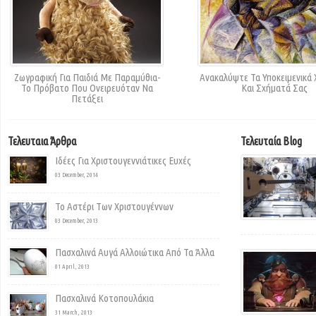
Ζωγραφική Για Παιδιά Με Παραμύθια-
Ανακαλύψτε Τα Υποκειμενικά
Το Πρόβατο Που Ονειρευόταν Να
Και Σχήματά Σας
Πετάξει
Τελευταια Άρθρα
Τελευταία Blog
Ιδέες Για Χριστουγεννιάτικες Ευχές
03 December, 2014
Το Αστέρι Των Χριστουγέννων
03 December, 2013
Πασχαλινά Αυγά Αλλοιώτικα Από Τα Άλλα
01 April, 2013
Πασχαλινά Κοτοπουλάκια
31 March, 2013