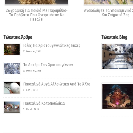
Ζωγραφική Για Παιδιά Με Παραμύθια-
Ανακαλύψτε Τα Υποκειμενικά
Το Πρόβατο Που Ονειρευόταν Να
Και Σχήματά Σας
Πετάξει
Τελευταια Άρθρα
Τελευταία Blog
Ιδέες Για Χριστουγεννιάτικες Ευχές
03 December, 2014
Το Αστέρι Των Χριστουγέννων
03 December, 2013
Πασχαλινά Αυγά Αλλοιώτικα Από Τα Άλλα
01 April, 2013
Πασχαλινά Κοτοπουλάκια
31 March, 2013