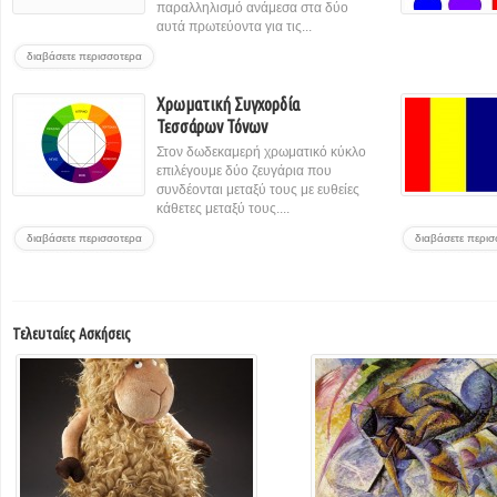
παραλληλισμό ανάμεσα στα δύο
αυτά πρωτεύοντα για τις...
διαβάσετε περισσοτερα
Χρωματική Συγχορδία
Τεσσάρων Τόνων
Στον δωδεκαμερή χρωματικό κύκλο
επιλέγουμε δύο ζευγάρια που
συνδέονται μεταξύ τους με ευθείες
κάθετες μεταξύ τους....
διαβάσετε περισσοτερα
διαβάσετε περι
Τελευταίες Ασκήσεις