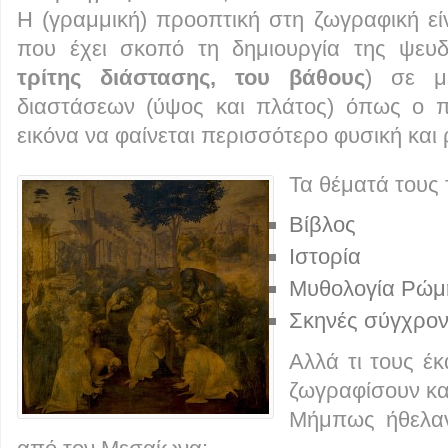
Η (γραμμική) προοπτική στη ζωγραφική εί
που έχει σκοπό τη δημιουργία της ψευ
τρίτης διάστασης, του βάθους
) σε μ
διαστάσεων (ύψος και πλάτος) όπως ο π
εικόνα να φαίνεται περισσότερο φυσική και 
Τα θέματά τους 
Βίβλος
Ιστορία
Μυθολογία Ρώμ
Σκηνές σύγχρον
Αλλά τι τους έ
ζωγραφίσουν και
Μήμπως ήθελαν