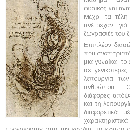
φυσικός και ανα
Μέχρι τα τέλη
ανέτρεχαν γιά
ζωγραφιές του 
Επιπλέον διασώ
που αναπαριστά
μια γυναίκα, το
σε γενικότερε
λειτουργία τω
ανθρώπου. Ο
διάφορες απόψε
και τη λειτουργ
διαφορετικά μ
χαρακτηρισ
προέρχονταν από την καρδιά, το κέντρο