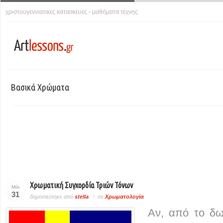
χριστουγεννιατικες κατασκευες
μαθήματα τέχνης
-
Βασικά Χρώματα
Χρωματική Συγχορδία Τριών Τόνων
Μάι
31
δημοσιεύτηκε από
stella
σε
Χρωματολογία
Αν, από το δω