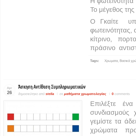
Η φωτεινότητα
Το μέγεθος της
Ο Γκαίτε υπέδ
φωτεινότητας, 
κίτρινο, πορτ
πράσινο αντιστ
Tags:
Χρωματα
,
Βασικά χρ
Άσκηση Αντίθεση Συμπληρωματικών
Apr
26
δημοσιεύτηκε από
stella
σε
μαθήματα χρωματολογίας
0
comments
Επιλέξτε ένα
συνδιασμούς 
γεμίστε τα άδε
χρώματα προ