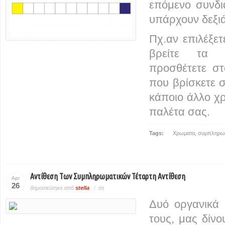
επόμενο συνδ
υπάρχουν δεξιά
Πχ.αν επιλέξετ
βρείτε τα 
προσθέτετε στ
που βρίσκετε σ
κάποιο άλλο χ
παλέτα σας.
Tags:
Χρωματα
,
συμπληρωμ
Αντίθεση Των Συμπληρωματικών Τέταρτη Αντίθεση
Apr
26
δημοσιεύτηκε από
stella
σε
Δυό οργανικά 
τους, μας δίνο