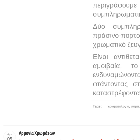
περιγράφουμε
συμπληρωματι
Δύο συμπληρ
πράσινο-πορτ
χρωματικό ζευγ
Είναι αντίθετ
αμοιβαία, 
ενδυναμώνοντ
φτάντοντας στ
καταστρέφονται 
Tags:
χρωματολογία
,
συμπ
Αρμονία Χρωμάτων
Apr
05