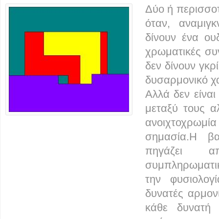
Δύο ή περισσο
όταν, αναμιγ
δίνουν ένα ου
χρωματικές συν
δεν δίνουν γκρ
δυσαρμονικό χ
Αλλά δεν είνα
μεταξύ τους α
ανοιχτοχρω
σημασία.Η β
πηγάζει
συμπληρωματι
την φυσιολογ
δυνατές αρμον
κάθε δυνατή