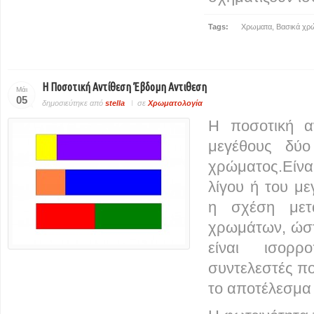
Tags:
Χρωματα
,
Βασικά χρ
Η Ποσοτική Αντίθεση Έβδομη Αντιθεση
Μάι
05
δημοσιεύτηκε από
stella
σε
Χρωματολογία
Η ποσοτική α
μεγέθους δύο
χρώματος.Είνα
λίγου ή του με
η σχέση μετ
χρωμάτων, ώστ
είναι ισορρ
συντελεστές πο
το αποτέλεσμα