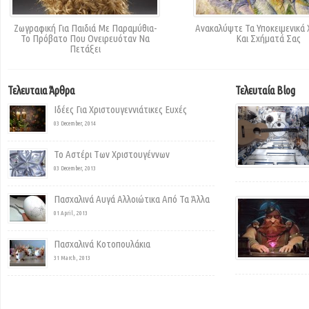
Ζωγραφική Για Παιδιά Με Παραμύθια-
Ανακαλύψτε Τα Υποκειμενικά
Το Πρόβατο Που Ονειρευόταν Να
Και Σχήματά Σας
Πετάξει
Τελευταια Άρθρα
Τελευταία Blog
Ιδέες Για Χριστουγεννιάτικες Ευχές
03 December, 2014
Το Αστέρι Των Χριστουγέννων
03 December, 2013
Πασχαλινά Αυγά Αλλοιώτικα Από Τα Άλλα
01 April, 2013
Πασχαλινά Κοτοπουλάκια
31 March, 2013