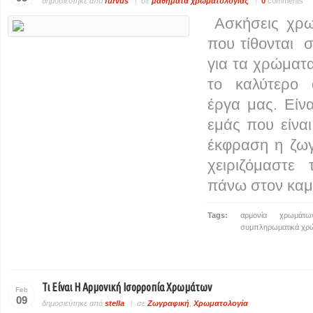
δημοσιεύτηκε από
furvus
σε
μαθήματα χρωματολογίας
0
comments
Ασκήσεις χρωμ
που τίθονται 
για τα χρώματα
το καλύτερο 
έργα μας. Είν
εμάς που είνα
έκφραση η ζω
χειριζόμαστε
πάνω στον καμ
Tags:
αρμονία χρωμάτω
συμπληρωματικά χρ
Τι Είναι Η Αρμονική Ισορροπία Χρωμάτων
Feb
09
δημοσιεύτηκε από
stella
σε
Ζωγραφική
,
Χρωματολογία