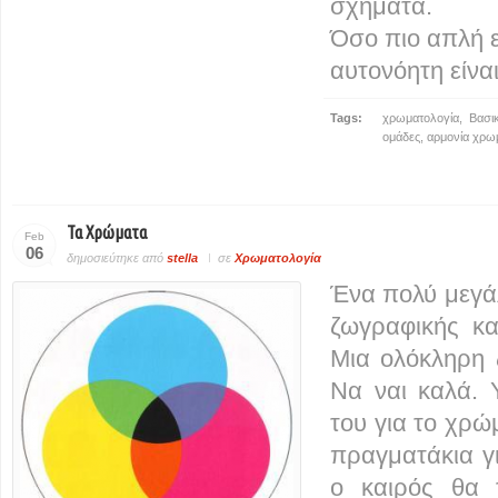
σχήματα.
Όσο πιο απλή ε
αυτονόητη είνα
Tags:
χρωματολογία
,
Βασι
ομάδες
,
αρμονία χρω
Τα Χρώματα
Feb
06
δημοσιεύτηκε από
stella
σε
Χρωματολογία
Ένα πολύ μεγάλ
ζωγραφικής κα
Μια ολόκληρη
Να ναι καλά. 
του για το χρώ
πραγματάκια γ
ο καιρός θα 