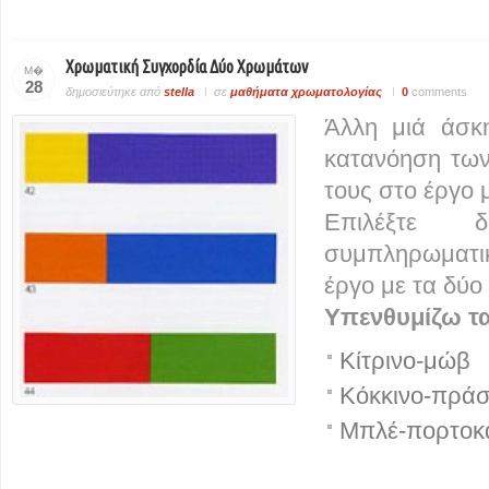
Χρωματική Συγχορδία Δύο Χρωμάτων
Μ�
28
δημοσιεύτηκε από
stella
σε
μαθήματα χρωματολογίας
0
comments
Άλλη μιά άσκ
κατανόηση των
τους στο έργο 
Επιλέξτε 
συμπληρωματι
έργο με τα δύο
Υπενθυμίζω τ
Κίτρινο-μώβ
Κόκκινο-πράσ
Μπλέ-πορτοκ