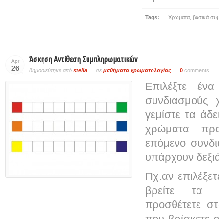
Tags:
Χρωματα
,
βασικά συ
Άσκηση Αντίθεση Συμπληρωματικών
Apr
26
δημοσιεύτηκε από
stella
σε
μαθήματα χρωματολογίας
0
comments
Επιλέξτε ένα
συνδιασμούς 
γεμίστε τα άδε
χρώματα προ
επόμενο συνδ
υπάρχουν δεξιά
Πχ.αν επιλέξετ
βρείτε τα 
προσθέτετε στ
που βρίσκετε σ