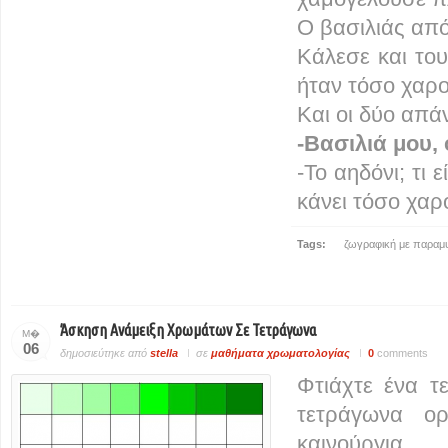
Ο βασιλιάς απ
Κάλεσε και του
ήταν τόσο χαρο
Και οι δύο απά
-Βασιλιά μου, 
-Το αηδόνι; τι 
κάνει τόσο χαρ
Tags:
ζωγραφική με παραμ
Άσκηση Ανάμειξη Χρωμάτων Σε Τετράγωνα
Μ�
06
δημοσιεύτηκε από
stella
σε
μαθήματα χρωματολογίας
0
comments
Φτιάχτε ένα τ
τετράγωνα ορ
καινούργι