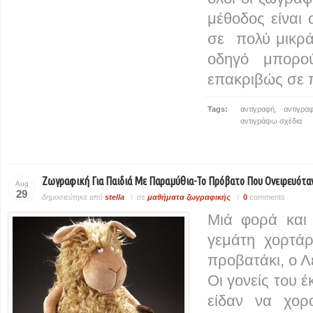
μέθοδος είναι 
σε πολύ μικρά
οδηγό μπορο
επακριβώς σε π
Tags:
αντιγραφή
,
αντιγρα
αντιγράψω σχέδια
Ζωγραφική Για Παιδιά Με Παραμύθια-Το Πρόβατο Που Ονειρευόταν
Aug
29
δημοσιεύτηκε από
stella
σε
μαθήματα ζωγραφικής
0
comments
Μιά φορά και
γεμάτη χορτάρ
προβατάκι, ο Λ
Οι γονείς του 
είδαν να χορ