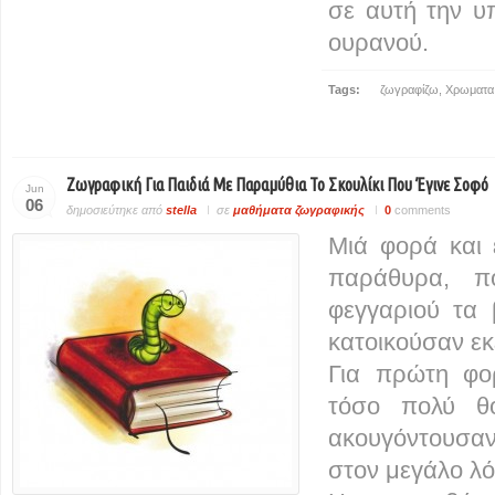
σε αυτή την υ
ουρανού.
Tags:
ζωγραφίζω
,
Χρωματα
Ζωγραφική Για Παιδιά Με Παραμύθια Το Σκουλίκι Που Έγινε Σοφό
Jun
06
δημοσιεύτηκε από
stella
σε
μαθήματα ζωγραφικής
0
comments
Μιά φορά και 
παράθυρα, π
φεγγαριού τα 
κατοικούσαν εκ
Για πρώτη φο
τόσο πολύ θ
ακουγόντουσα
στον μεγάλο λ