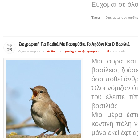
Εύχομαι σε όλο
Tags:
Χρωματα
,
συγχορδίε
Ζωγραφική Για Παιδιά Με Παραμύθια Το Αηδόνι Και Ο Βασιλιά
Μ�
28
δημοσιεύτηκε από
stella
σε
μαθήματα ζωγραφικής
0
comments
Μια φορά και
βασίλειο, ζούσ
όσα ποθεί άνθ
Όλοι νόμιζαν ότ
του έλειπε τί
βασιλιάς.
Μια μέρα έστ
κοντινή πόλη 
μόνο εκεί έφτια