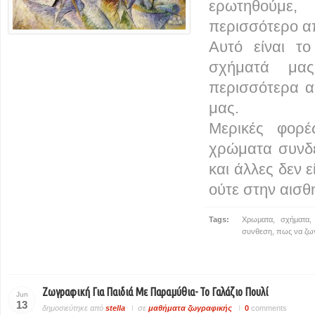
ερωτηθούμ
περισσότερο α
Αυτό είναι τ
σχήματά μας
περισσότερα α
μας.
Μερικές φορ
χρώματα συνδέ
και άλλες δεν ε
ούτε στην αισθ
Tags:
Χρωματα
,
σχήματα
συνθεση
,
πως να ζω
Ζωγραφική Για Παιδιά Με Παραμύθια- Το Γαλάζιο Πουλί
Jun
13
δημοσιεύτηκε από
stella
σε
μαθήματα ζωγραφικής
0
comments