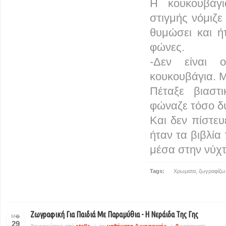
Η κουκουβάγι
στιγμής νόμιζε
θυμώσει και ή
φώνες.
-Δεν είναι 
κουκουβάγια. Μα
Πέταξε βιαστ
φώναζε τόσο δ
Και δεν πίστευ
ήταν τα βιβλία
μέσα στην νύχτ
Tags:
Χρωματα
,
ζωγραφίζω
Ζωγραφική Για Παιδιά Με Παραμύθια - Η Νεράιδα Της Γης
Μ�
29