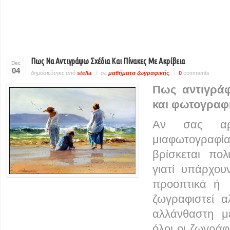
Πως Να Αντιγράψω Σχέδια Και Πίνακες Με Ακρίβεια
Dec
04
δημοσιεύτηκε από
stella
σε
μαθήματα ζωγραφικής
0
comments
Πως αντιγράφ
και φωτογραφί
Αν σας αρ
μιαφωτογραφί
βρίσκεται πο
γιατί υπάρχο
προοπτικά ή 
ζωγραφιστεί α
αλλάνθαστη μ
όλοι οι ζωγράφ