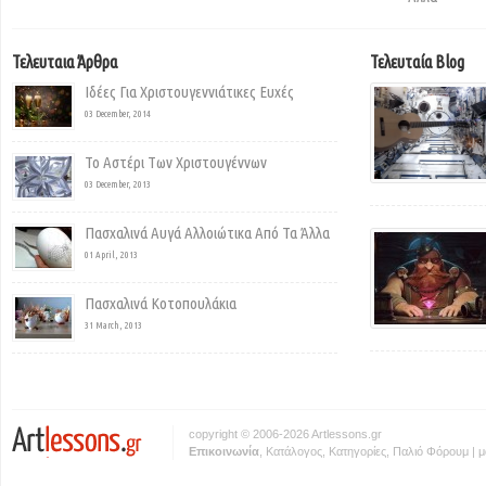
Τελευταια Άρθρα
Τελευταία Blog
Ιδέες Για Χριστουγεννιάτικες Ευχές
03 December, 2014
Το Αστέρι Των Χριστουγέννων
03 December, 2013
Πασχαλινά Αυγά Αλλοιώτικα Από Τα Άλλα
01 April, 2013
Πασχαλινά Κοτοπουλάκια
31 March, 2013
copyright © 2006-2026 Artlessons.gr
Eπικοινωνία
,
Κατάλογος
,
Κατηγορίες
,
Παλιό Φόρουμ
|
μ