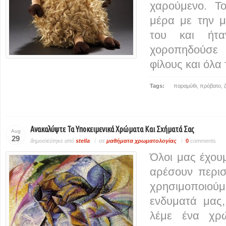
χαρούμενο. Τ
μέρα με την μ
του και ήτα
χοροπηδούσε 
φίλους και όλα
Tags:
παραμύθι
,
πρόβατο
,
Ανακαλύψτε Τα Υποκειμενικά Χρώματα Και Σχήματά Σας
Aug
29
δημοσιεύτηκε από
stella
σε
μαθήματα χρωματολογίας
0
comments
Όλοι μας έχου
αρέσουν περισ
χρησιμοποιο
ενδυματά μας,
λέμε ένα χρ