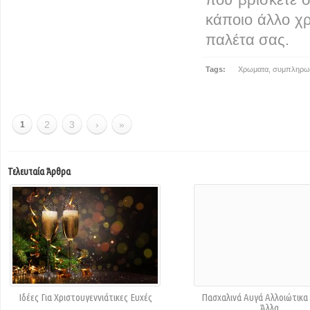
κάποιο άλλο χ
παλέτα σας.
Tags:
Χρωματα
,
συμπληρωμ
2
3
›
»
1
Τελευταία Άρθρα
Ιδέες Για Χριστουγεννιάτικες Ευχές
Πασχαλινά Αυγά Αλλοιώτικα
Άλλα