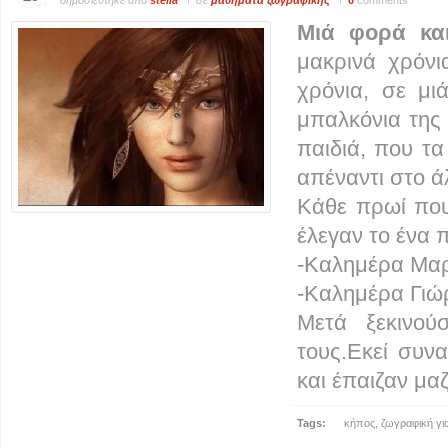
δημοσιεύτηκε από
stella
σε
μαθήματα ζωγραφικής
0
comments
Μιά φορά και
μακρινά χρόνι
χρόνια, σε μι
μπαλκόνια της
παιδιά, που τ
απέναντι στο ά
Κάθε πρωί που
έλεγαν το ένα 
-Καλημέρα Μαρ
-Καλημέρα Γιώ
Μετά ξεκινού
τους.Εκεί συν
και έπαιζαν μαζ
Tags:
κήπος
,
ζωγραφική για